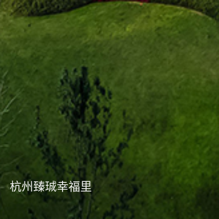
杭州臻珹幸福里