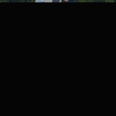
Projects
>
Office & Industry
宁波甬江软件产业园
作为宁波科创走廊的先行示范项目，为整个宁波新一代智
能经济园区创造新的园区模式，为长三角打造一个标杆示
范园区，我们强调片区与城市发展协调共振，驱动产业持
续升级，园区融入街区，功能与城市互补；公园链接园
区，绿色与街区共生，打造全生命周期的产业链，形成闭
环产业生态圈，激发创意，提升效率。建筑跌落式生长，
形成高低秩序的城市组团空间，云廊连接场地与公园江，
打造丰富的步行体系。好的规划不仅满足本地块的合理功