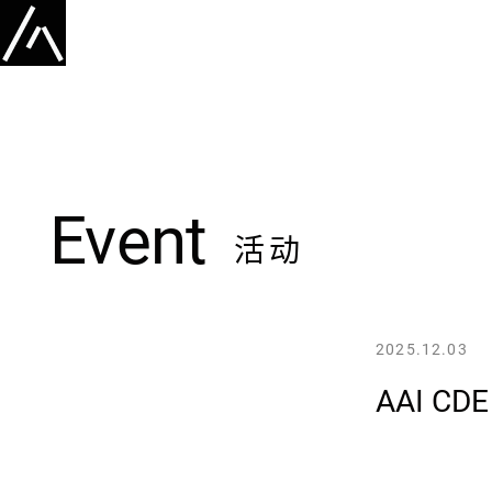
Event
活动
2025.12.03
AAI CD