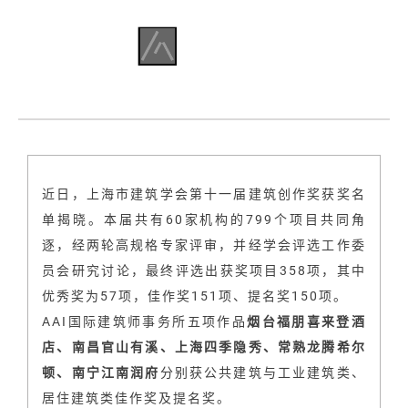
近日，上海市建筑学会第十一届建筑创作奖获奖名
单揭晓。本届共有60家机构的799个项目共同角
逐，经两轮高规格专家评审，并经学会评选工作委
员会研究讨论，最终评选出获奖项目358项，其中
优秀奖为57项，佳作奖151项、提名奖150项。
AAI国际建筑师事务所五项作品
烟台
福朋喜来登酒
店、南昌官山有溪、上海四季隐秀、常熟龙腾希尔
顿、南宁江南润府
分别获公共建筑与工业建筑类、
居住建筑类佳作奖及提名奖。