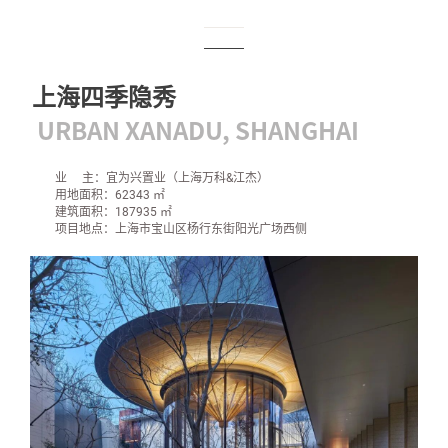
上海四季隐秀
URBAN XANADU, SHANGHAI
业 主：宜为兴置业（上海万科&江杰）
用地面积：62343 ㎡
建筑面积：187935 ㎡
项目地点：上海市宝山区杨行东街阳光广场西侧