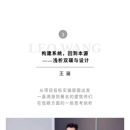
3
LEO WANG
构建系统，回到本源
——浅析双碳与设计
王 涵
从项目投标实操层面出发
一直溯源到著名的建筑师们
在低碳方面的一些思考
剖析