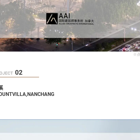
※
02
OJECT
溪
OUNTVILLA,NANCHANG